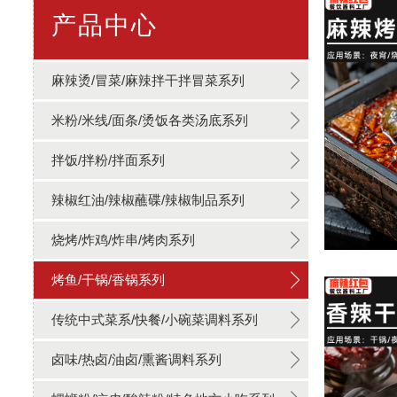
产品中心
麻辣烫/冒菜/麻辣拌干拌冒菜系列
米粉/米线/面条/烫饭各类汤底系列
拌饭/拌粉/拌面系列
辣椒红油/辣椒蘸碟/辣椒制品系列
烧烤/炸鸡/炸串/烤肉系列
烤鱼/干锅/香锅系列
传统中式菜系/快餐/小碗菜调料系列
卤味/热卤/油卤/熏酱调料系列