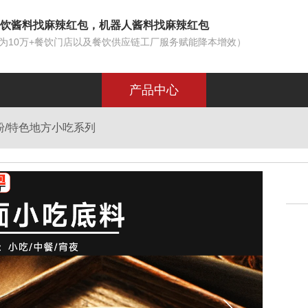
饮酱料找麻辣红包，机器人酱料找麻辣红包
为10万+餐饮门店以及餐饮供应链工厂服务赋能降本增效）
产品中心
粉/特色地方小吃系列