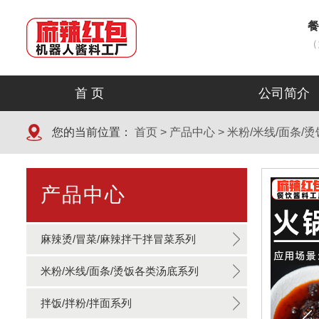
餐
（
首 页
公司简介
您的当前位置：
首页
>
产品中心
>
米粉/米线/面条/
产品中心
麻辣烫/冒菜/麻辣拌干拌冒菜系列
米粉/米线/面条/烫饭各类汤底系列
拌饭/拌粉/拌面系列