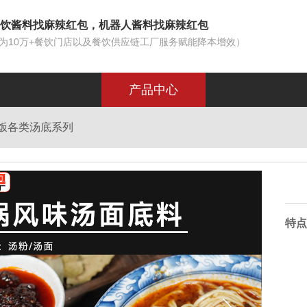
饮酱料找麻辣红包，机器人酱料找麻辣红包
为10万+餐饮门店以及餐饮供应链工厂服务赋能降本增效）
产品中心
烫饭各类汤底系列
特点