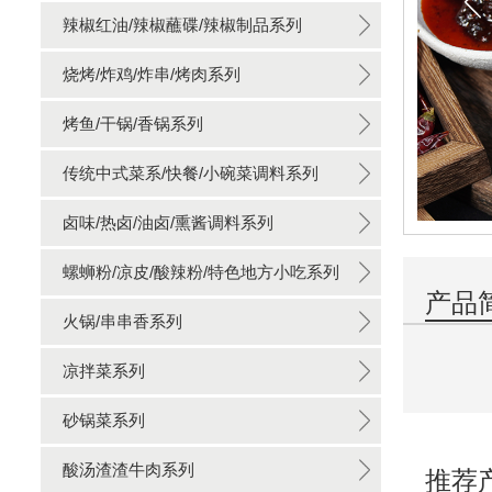
辣椒红油/辣椒蘸碟/辣椒制品系列
烧烤/炸鸡/炸串/烤肉系列
烤鱼/干锅/香锅系列
传统中式菜系/快餐/小碗菜调料系列
卤味/热卤/油卤/熏酱调料系列
螺蛳粉/凉皮/酸辣粉/特色地方小吃系列
产品
火锅/串串香系列
凉拌菜系列
砂锅菜系列
酸汤渣渣牛肉系列
推荐