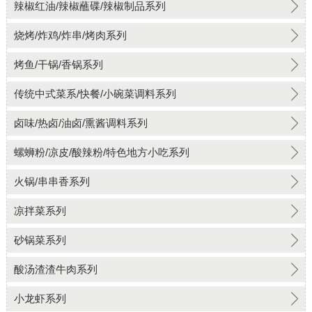
辣椒红油/辣椒蘸碟/辣椒制品系列
烧烤/炸鸡/炸串/烤肉系列
烤鱼/干锅/香锅系列
传统中式菜系/快餐/小碗菜调料系列
卤味/热卤/油卤/熏酱调料系列
螺蛳粉/凉皮/酸辣粉/特色地方小吃系列
火锅/串串香系列
凉拌菜系列
砂锅菜系列
酸汤渣渣牛肉系列
小龙虾系列