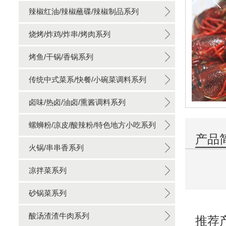
辣椒红油/辣椒蘸碟/辣椒制品系列
烧烤/炸鸡/炸串/烤肉系列
烤鱼/干锅/香锅系列
传统中式菜系/快餐/小碗菜调料系列
卤味/热卤/油卤/熏酱调料系列
螺蛳粉/凉皮/酸辣粉/特色地方小吃系列
产品
火锅/串串香系列
凉拌菜系列
砂锅菜系列
酸汤渣渣牛肉系列
推荐