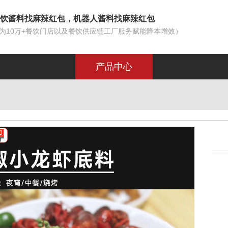
饮酱料找麻辣红包，机器人酱料找麻辣红包
为10万+餐饮门店以及餐饮供应链工厂服务赋能降本增效）
产品中心