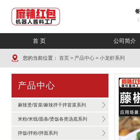
餐
（
首 页
公司简介
您的当前位置：
首页
>
产品中心
>
小龙虾系列
产品中心
麻辣烫/冒菜/麻辣拌干拌冒菜系列
米粉/米线/面条/烫饭各类汤底系列
拌饭/拌粉/拌面系列