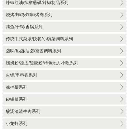
辣椒红油/辣椒蘸碟/辣椒制品系列
烧烤/炸鸡/炸串/烤肉系列
烤鱼/干锅/香锅系列
传统中式菜系/快餐/小碗菜调料系列
卤味/热卤/油卤/熏酱调料系列
螺蛳粉/凉皮/酸辣粉/特色地方小吃系列
火锅/串串香系列
凉拌菜系列
砂锅菜系列
酸汤渣渣牛肉系列
小龙虾系列