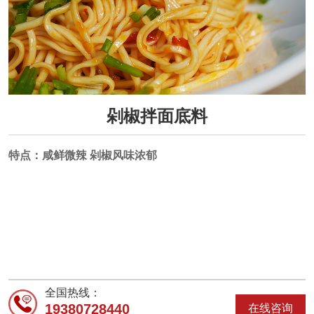
剁椒拌面底料
特点：咸鲜微辣
剁椒风味浓郁
全国热线：
19380728440
在线咨询