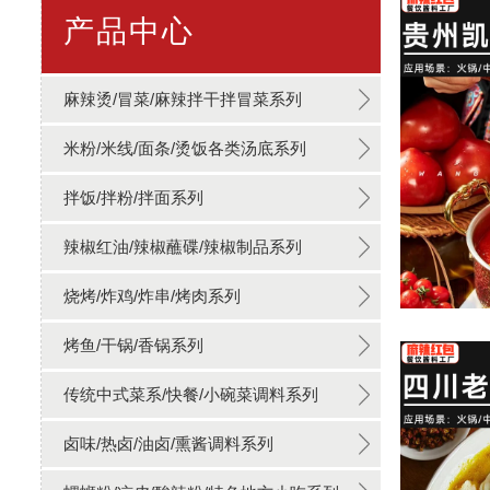
产品中心
麻辣烫/冒菜/麻辣拌干拌冒菜系列
米粉/米线/面条/烫饭各类汤底系列
拌饭/拌粉/拌面系列
辣椒红油/辣椒蘸碟/辣椒制品系列
烧烤/炸鸡/炸串/烤肉系列
烤鱼/干锅/香锅系列
传统中式菜系/快餐/小碗菜调料系列
卤味/热卤/油卤/熏酱调料系列