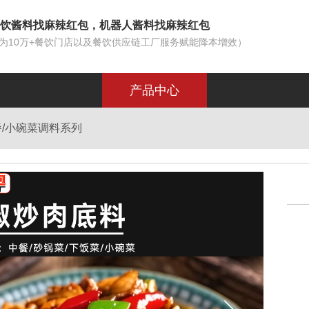
饮酱料找麻辣红包，机器人酱料找麻辣红包
为10万+餐饮门店以及餐饮供应链工厂服务赋能降本增效）
产品中心
餐/小碗菜调料系列