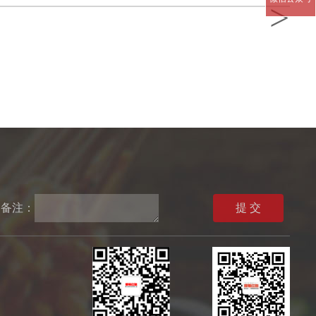
>
备注：