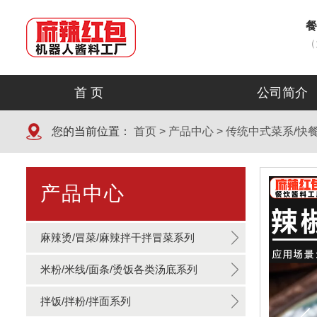
餐
（
首 页
公司简介
您的当前位置：
首页
>
产品中心
>
传统中式菜系/快
产品中心
麻辣烫/冒菜/麻辣拌干拌冒菜系列
米粉/米线/面条/烫饭各类汤底系列
拌饭/拌粉/拌面系列