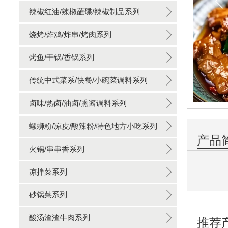
辣椒红油/辣椒蘸碟/辣椒制品系列
烧烤/炸鸡/炸串/烤肉系列
烤鱼/干锅/香锅系列
传统中式菜系/快餐/小碗菜调料系列
卤味/热卤/油卤/熏酱调料系列
螺蛳粉/凉皮/酸辣粉/特色地方小吃系列
产品
火锅/串串香系列
凉拌菜系列
砂锅菜系列
酸汤渣渣牛肉系列
推荐