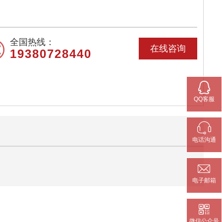
全国热线：
在线咨询
19380728440

QQ客服

电话沟通

电子邮箱

微信公众号